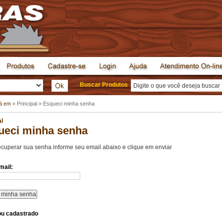
Buscar Produtos
tá em
»
Principal
»
Esqueci minha senha
al
ueci minha senha
ecuperar sua senha informe seu email abaixo e clique em enviar
mail:
ou cadastrado