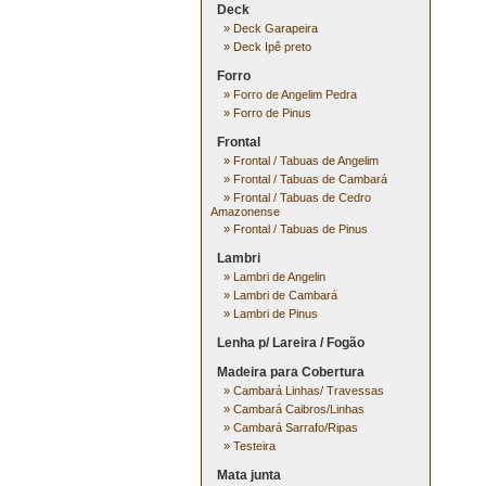
Deck
»
Deck Garapeira
»
Deck Ipê preto
Forro
»
Forro de Angelim Pedra
»
Forro de Pinus
Frontal
»
Frontal / Tabuas de Angelim
»
Frontal / Tabuas de Cambará
»
Frontal / Tabuas de Cedro
Amazonense
»
Frontal / Tabuas de Pinus
Lambri
»
Lambri de Angelin
»
Lambri de Cambará
»
Lambri de Pinus
Lenha p/ Lareira / Fogão
Madeira para Cobertura
»
Cambará Linhas/ Travessas
»
Cambará Caibros/Linhas
»
Cambará Sarrafo/Ripas
»
Testeira
Mata junta