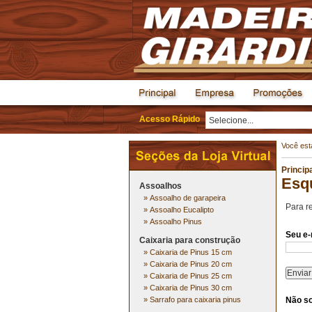
Acesso Rápido
Você es
Princip
Esq
Assoalhos
»
Assoalho de garapeira
Para r
»
Assoalho Eucalipto
»
Assoalho Pinus
Seu e-
Caixaria para construção
»
Caixaria de Pinus 15 cm
»
Caixaria de Pinus 20 cm
»
Caixaria de Pinus 25 cm
»
Caixaria de Pinus 30 cm
»
Sarrafo para caixaria pinus
Não s